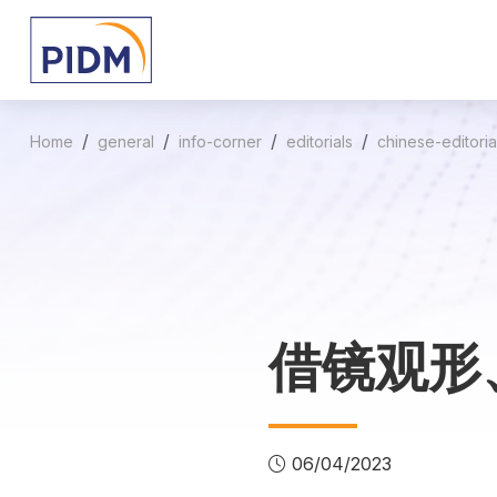
Home
general
info-corner
editorials
chinese-editoria
借镜观形
06/04/2023