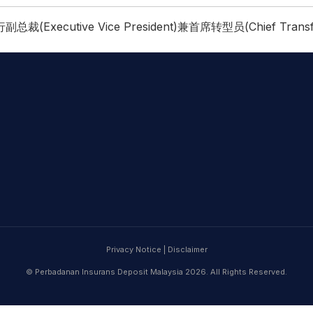
副总裁(Executive Vice President)兼首席转型员(Chief Transfor
Privacy Notice
|
Disclaimer
© Perbadanan Insurans Deposit Malaysia 2026. All Rights Reserved.