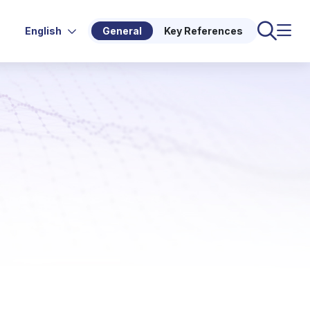
English
General
Key References