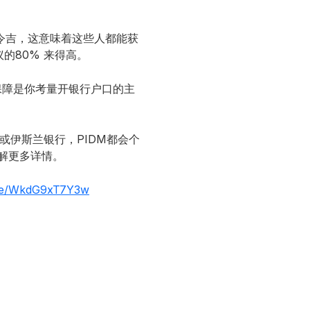
令吉，这意味着这些人都能获
s）建议的80% 来得高。
保障是你考量开银行户口的主
或伊斯兰银行，PIDM都会个
6了解更多详情。
.be/WkdG9xT7Y3w