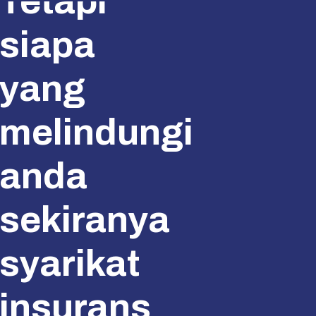
Tetapi
siapa
yang
melindungi
anda
sekiranya
syarikat
insurans