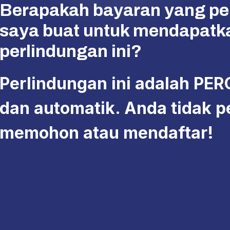
Manfaat
Berapakah bayaran yang pe
Tentulah PIDM!
takaful
saya buat untuk mendapatk
dan
perlindungan ini?
Sistem Perlindungan Manfaat Takaful dan Insurans (TIPS
melindungi kehilangan manfaat insurans dan takaful anda 
insurans
ahli insurans tidak lagi boleh beroperasi dan tidak dapat 
Perlindungan ini adalah P
tuntutan anda.
melindungi
dan automatik. Anda tidak p
anda
memohon atau mendaftar!
daripada
peristiwa
luar
jangka.