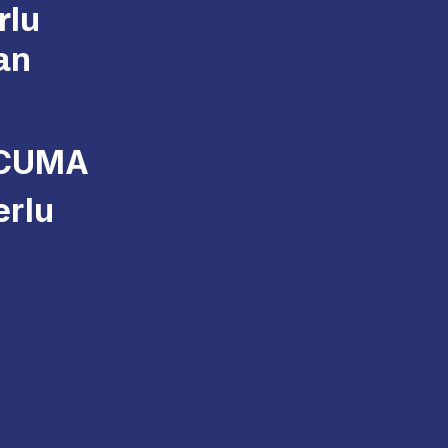
rlu
an
) PIDM
sekiranya
memenuhi
ERCUMA
erlu