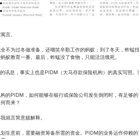
索寓言。
完全不为过冬做准备，还嘲笑辛勤工作的蚂蚁；到了冬天，蚱蜢
被蚂蚁教育一番。最后，蚱蜢没了食物，只能活活饿死。
出的讯息，事实上也是PIDM（大马存款保险机构）的真实写照
构的PIDM，如何能够在银行或保险公司发生倒闭时，有足够
从何而来？
那我就言简意赅解释。
划生意前，需要融资筹备所需的资金。PIDM的业务运作仰赖