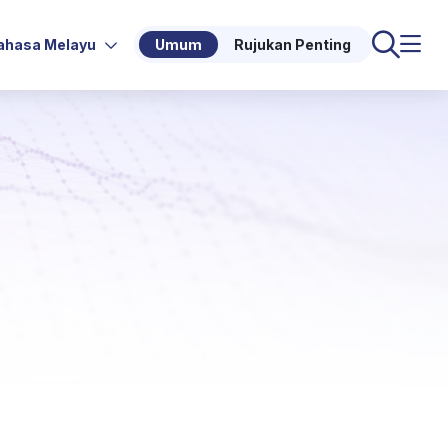
ahasa Melayu
Umum
Rujukan Penting
。