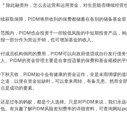
。” 除此融资外，怎么去运营和运用资金，对生意能否继续经营
续获取保障，PIDM将所收到的保费都储蓄在各别的储备基金
范围内，PIDM也会投资于一些较低风险的中短期投资产品，
回报一部分作为营运开销，也可增加基金的收入。
付成员机构倒闭的费用，PIDM可以向政府借贷或自行发行债务证
人。PIDM的资金管理主要是在拿捏适量的保费和基金规模的平
下秋天收，PIDM如今会有健康的资金运作，全是未雨绸缪的
蓄之道，以便在资金短缺时，可以拿来周转，有备无患。然而全
衡点是成功的要素。
还是过冬的蚂蚁，都是个人选择。只是对PIDM来说，我们永
。有兴趣了解PIDM风险差别费率的详细资料，可查询网站pidm.