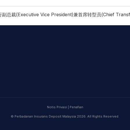
副总裁(Executive Vice President)兼首席转型员(Chief Transfor
Notis Privasi
|
Penafian
© Perbadanan Insurans Deposit Malaysia 2026. All Rights Reserved.