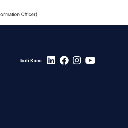
mation Officer)
Ikuti Kami