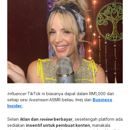
Influencer
TikTok ni biasanya dapat dalam RM1,000 dari
setiap sesi
livestream
ASMR beliau. Imej dari
Business
Insider.
Selain
iklan dan
review
berbayar
, sesetengah platform ada
sediakan
insentif untuk pembuat konten
, manakala