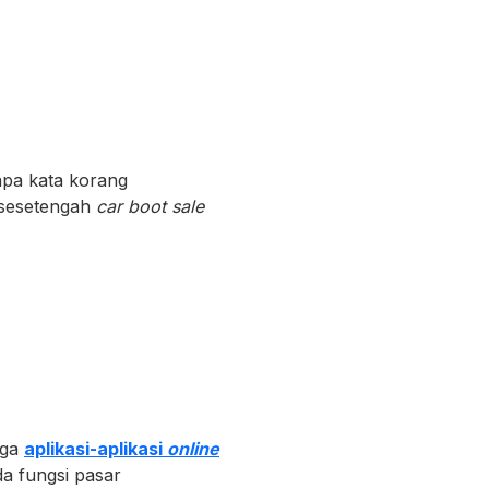
 apa kata korang
b sesetengah
car boot sale
uga
aplikasi-aplikasi
online
a fungsi pasar