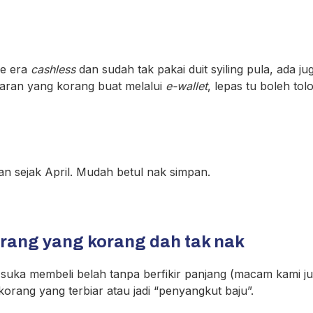
ke era
cashless
dan sudah tak pakai duit syiling pula, ada j
ran yang korang buat melalui
e-wallet
, lepas tu boleh to
an sejak April. Mudah betul nak simpan.
arang yang korang dah tak nak
suka membeli belah tanpa berfikir panjang (macam kami ju
rang yang terbiar atau jadi “penyangkut baju”.