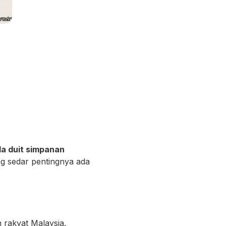
da duit simpanan
ang sedar pentingnya ada
 rakyat Malaysia.