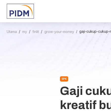
gaji-cukup-cukup-
Utama
my
finlit
grow-your-money
SPK
Gaji cuk
kreatif 