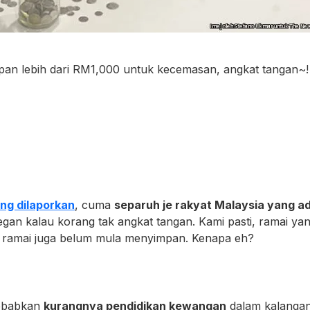
impan lebih dari RM1,000 untuk kecemasan, angkat tangan~!
ang dilaporkan
, cuma
separuh je rakyat Malaysia yang a
 segan kalau korang tak angkat tangan. Kami pasti, ramai y
h ramai juga belum mula menyimpan. Kenapa eh?
sebabkan
kurangnya pendidikan kewangan
dalam kalangan