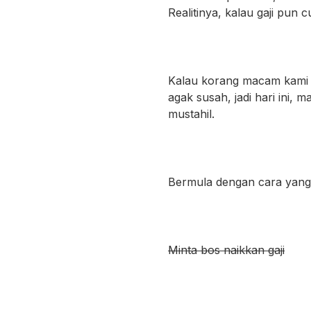
Realitinya, kalau gaji pu
Kalau korang macam kami y
agak susah, jadi hari ini, m
mustahil.
Bermula dengan cara yan
Minta bos naikkan gaji