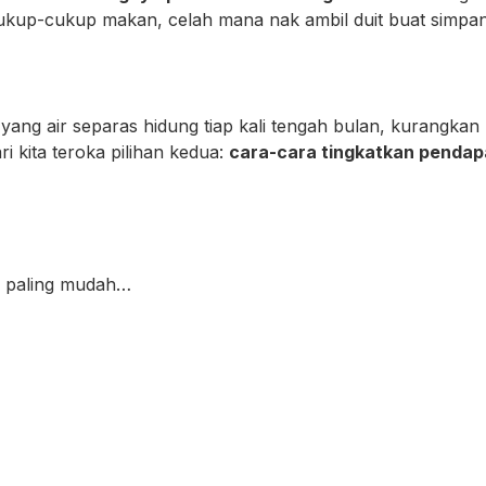
n cukup-cukup makan, celah mana nak ambil duit buat simpa
ang air separas hidung tiap kali tengah bulan, kurangkan
ari kita teroka pilihan kedua:
cara-cara tingkatkan pendap
g paling mudah…