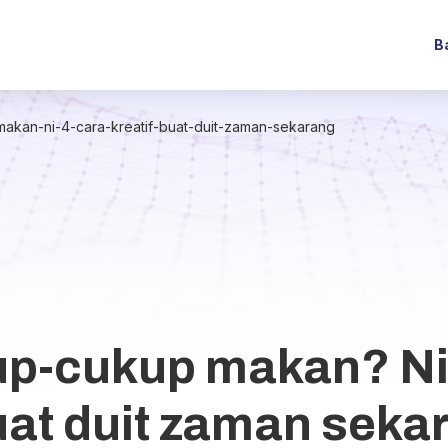
B
makan-ni-4-cara-kreatif-buat-duit-zaman-sekarang
up-cukup makan? Ni
buat duit zaman seka