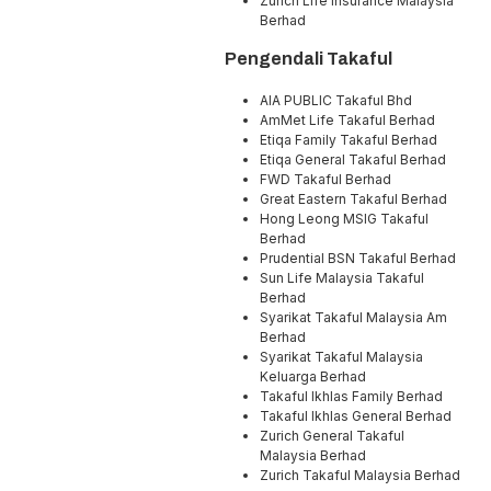
Zurich Life Insurance Malaysia
Berhad
Pengendali Takaful
AIA PUBLIC Takaful Bhd
AmMet Life Takaful Berhad
Etiqa Family Takaful Berhad
Etiqa General Takaful Berhad
FWD Takaful Berhad
Great Eastern Takaful Berhad
Hong Leong MSIG Takaful
Berhad
Prudential BSN Takaful Berhad
Sun Life Malaysia Takaful
Berhad
Syarikat Takaful Malaysia Am
Berhad
Syarikat Takaful Malaysia
Keluarga Berhad
Takaful Ikhlas Family Berhad
Takaful Ikhlas General Berhad
Zurich General Takaful
Malaysia Berhad
Zurich Takaful Malaysia Berhad