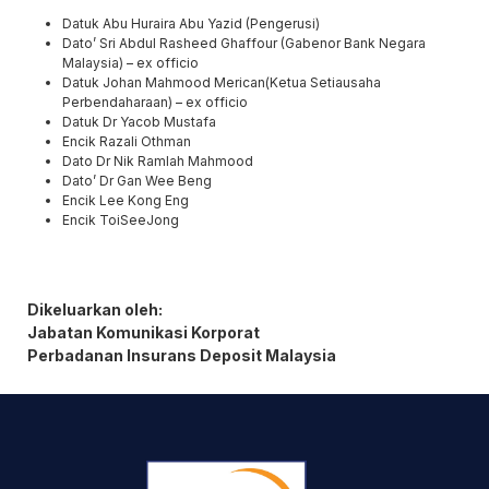
Datuk Abu
Huraira
Abu
Yazid
(Pengerusi)
Dato’ Sri Abdul
Rasheed
Ghaffour
(Gabenor Bank Negara
Malaysia) –
ex
officio
Datuk Johan
Mahmood
Merican
(Ketua Setiausaha
Perbendaharaan) –
ex
officio
Datuk Dr
Yacob
Mustafa
Encik Razali Othman
Dato Dr Nik Ramlah
Mahmood
Dato’ Dr Gan Wee Beng
Encik Lee Kong Eng
Encik Toi
See
Jong
Dikeluarkan oleh:
Jabatan Komunikasi Korporat
Perbadanan Insurans Deposit Malaysia